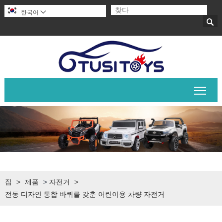
한국어


메인
집
>
제품
>
자전거
>
전동 디자인 통합 바퀴를 갖춘 어린이용 차량 자전거