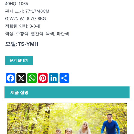
40HQ: 1065
판지 크기: 77*17*48CM
G.W./N.W.: 8.7/7.8KG
적합한 연령: 3-8세
색상: 주황색, 빨간색, 녹색, 파란색
모델:TS-YMH
문의 보내기
Facebook
X
WhatsApp
Pinterest
LinkedIn
Share
제품 설명